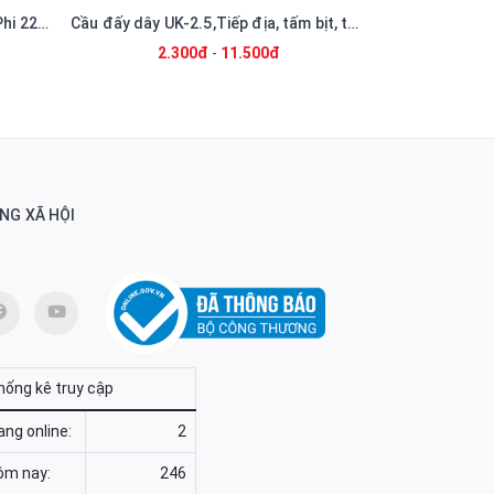
[JIUSHI] Công Tắc Khoá 2 Vị Trí Phi 22mm Có Khóa 1NO Dùng Trong Tủ Điện
Cầu đấy dây UK-2.5,Tiếp địa, tấm bịt, tấm chia nhóm
2.300đ
-
11.500đ
19.
NG XÃ HỘI
hống kê truy cập
ng online:
2
ôm nay:
246