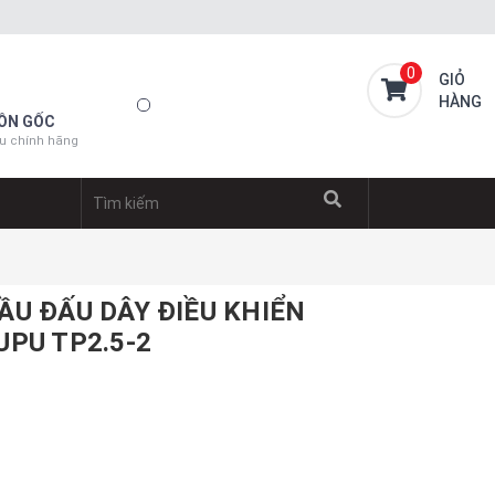
0
GIỎ
HÀNG
ỒN GỐC
u chính hãng
ẦU ĐẤU DÂY ĐIỀU KHIỂN
UPU TP2.5-2