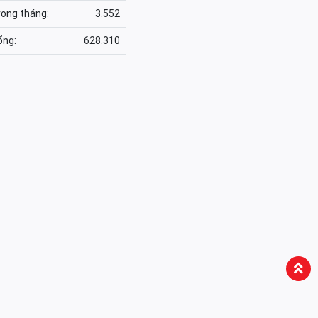
rong tháng:
3.552
ổng:
628.310