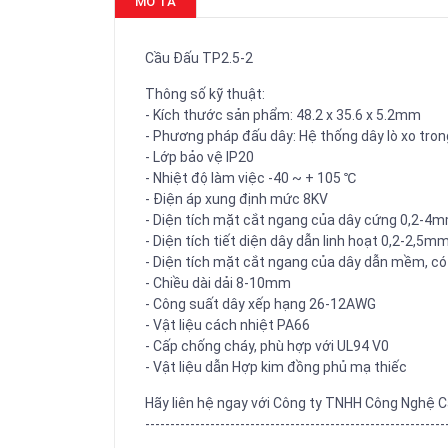
MÔ TẢ
Cầu Đấu TP2.5-2
Thông số kỹ thuật:
- Kích thước sản phẩm: 48.2 x 35.6 x 5.2mm
- Phương pháp đấu dây: Hệ thống dây lò xo tro
- Lớp bảo vệ IP20
- Nhiệt độ làm việc -40 ~ + 105 ℃
- Điện áp xung định mức 8KV
- Diện tích mặt cắt ngang của dây cứng 0,2-4
- Diện tích tiết diện dây dẫn linh hoạt 0,2-2,5m
- Diện tích mặt cắt ngang của dây dẫn mềm, c
- Chiều dài dải 8-10mm
- Công suất dây xếp hạng 26-12AWG
- Vật liệu cách nhiệt PA66
- Cấp chống cháy, phù hợp với UL94 V0
- Vật liệu dẫn Hợp kim đồng phủ mạ thiếc
Hãy liên hệ ngay với Công ty TNHH Công Nghệ C
------------------------------------------------------------