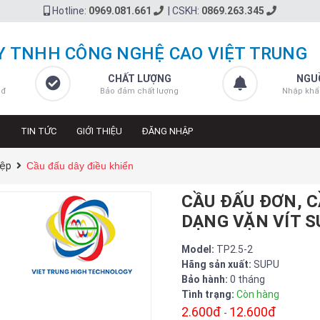
Hotline:
0969.081.661
|
CSKH:
0869.263.345
Y TNHH CÔNG NGHỆ CAO VIỆT TRUNG
CHẤT LƯỢNG
NGU
 đ
Bảo đảm chất lượng
Nhập khẩ
N
TIN TỨC
GIỚI THIỆU
ĐĂNG NHẬP
iệp
Cầu đấu dây điều khiển
CẦU ĐẤU ĐƠN, C
DẠNG VẶN VÍT S
Model:
TP2.5-2
Hãng sản xuất:
SUPU
Bảo hành:
0 tháng
Tình trạng:
Còn hàng
2.600đ
12.600đ
-