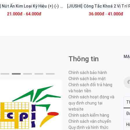
[JIUSHI] Nút Ấn Kim Loại Ký Hiệu (+) (-) Phi 22 Có Đèn LED 24V Chống Nước
21.000đ
-
64.000đ
36.000đ
-
41.000đ
MẠ
Thông tin
Chính sách bảo hành
Chính sách bảo mật
Chính sách đổi trả hàng
và hoàn tiền
Chính sách hoạt động và
T
quy định chung tại
website
Đa
Chính sách kiểm hàng
Chính sách vận chuyển
H
Quy định và hình thức