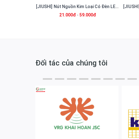
[JIUSHI] Nút Ấn Kim Loại Ký Tự [RST] Phi 22mm Có Đèn LED Màu Vàng 24V Chống Nước
[JIUSHI] Nút Nguồn Kim Loại Có Đèn LED 24V Chống Nước Phi 22mm
000đ
21.000đ
-
59.000đ
Đối tác của chúng tôi