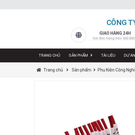
CÔNG T
GIAO HÀNG 24H
Với đơn hàng trên 500.000
TRANG CHỦ
SẢN PHẨM
TÀI LIỆU
DỰ Á
Trang chủ
Sản phẩm
Phụ Kiện Công Ngh