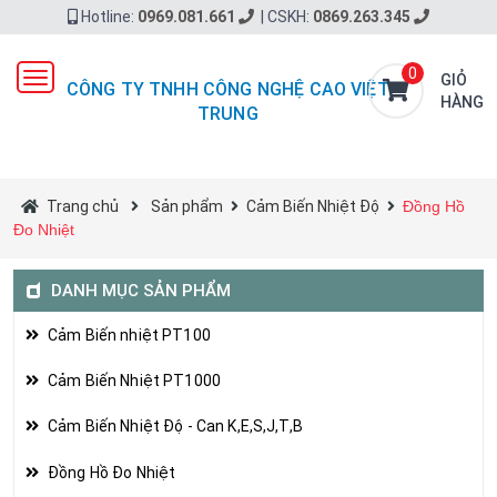
Hotline:
0969.081.661
|
CSKH:
0869.263.345
0
Toggle
GIỎ
CÔNG TY TNHH CÔNG NGHỆ CAO VIỆT
navigation
HÀNG
TRUNG
Trang chủ
Sản phẩm
Cảm Biến Nhiệt Độ
Đồng Hồ
Đo Nhiệt
DANH MỤC SẢN PHẨM
Cảm Biến nhiệt PT100
Cảm Biến Nhiệt PT1000
Cảm Biến Nhiệt Độ - Can K,E,S,J,T,B
Đồng Hồ Đo Nhiệt