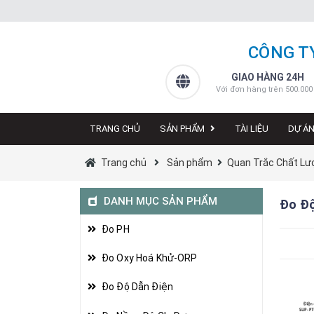
CÔNG T
GIAO HÀNG 24H
Với đơn hàng trên 500.000
TRANG CHỦ
SẢN PHẨM
TÀI LIỆU
DỰ Á
Trang chủ
Sản phẩm
Quan Trắc Chất L
DANH MỤC SẢN PHẨM
Đo Đ
Đo PH
Đo Oxy Hoá Khử-ORP
Đo Độ Dẫn Điện