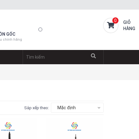
0
GIỎ
HÀNG
ỒN GỐC
u chính hãng
Mặc định
Sắp xếp theo: