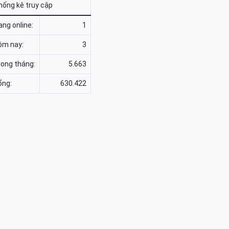
hống kê truy cập
ng online:
1
ôm nay:
3
rong tháng:
5.663
ổng:
630.422