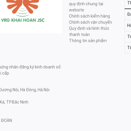
T
quy định chung tại
website
Đa
Chính sách kiểm hàng
Chính sách vận chuyển
H
Quy định và hình thức
thanh toán
T
Thông tin sản phẩm
T
ng nhận đăng ký kinh doanh số:
 cấp.
Dương Nội, Hà Đông, Hà Nội
Xá, TP.Bắc Ninh
NG ĐOÀN