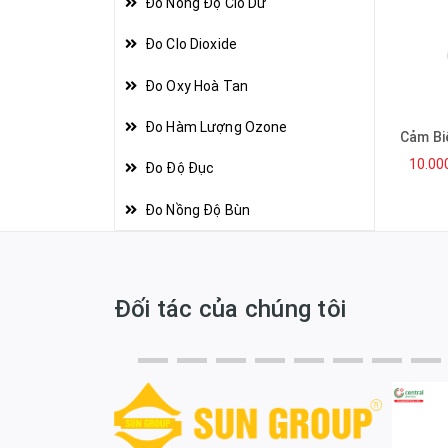
Đo Nồng Độ Clo Dư
Đo Clo Dioxide
Đo Oxy Hoà Tan
Đo Hàm Lượng Ozone
10.00
Đo Độ Đục
Đo Nồng Độ Bùn
Đối tác của chúng tôi