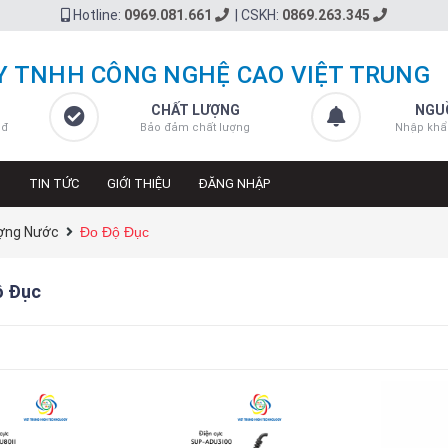
Hotline:
0969.081.661
|
CSKH:
0869.263.345
Y TNHH CÔNG NGHỆ CAO VIỆT TRUNG
CHẤT LƯỢNG
NGU
 đ
Bảo đảm chất lượng
Nhập khẩ
N
TIN TỨC
GIỚI THIỆU
ĐĂNG NHẬP
ượng Nước
Đo Độ Đục
ộ Đục