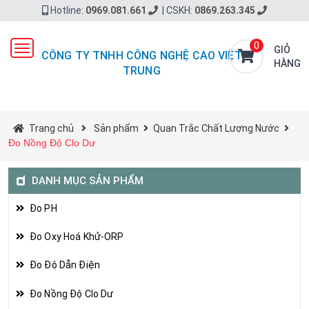
Hotline:
0969.081.661
|
CSKH:
0869.263.345
0
Toggle
GIỎ
CÔNG TY TNHH CÔNG NGHỆ CAO VIỆT
navigation
HÀNG
TRUNG
Trang chủ
Sản phẩm
Quan Trắc Chất Lượng Nước
Đo Nồng Độ Clo Dư
DANH MỤC SẢN PHẨM
Đo PH
Đo Oxy Hoá Khử-ORP
Đo Độ Dẫn Điện
Đo Nồng Độ Clo Dư