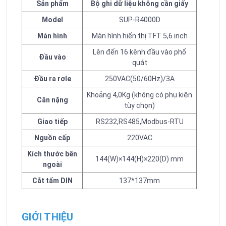
Sản phẩm
Bộ ghi dữ liệu không cần giấy
Model
SUP-R4000D
Màn hình
Màn hình hiển thị TFT 5,6 inch
Lên đến 16 kênh đầu vào phổ
Đầu vào
quát
Đầu ra rơle
250VAC(50/60Hz)/3A
Khoảng 4,0Kg (không có phụ kiện
Cân nặng
tùy chọn)
Giao tiếp
RS232,RS485,Modbus-RTU
Nguồn cấp
220VAC
Kích thước bên
144(W)×144(H)×220(D) mm
ngoài
Cắt tấm DIN
137*137mm
GIỚI THIỆU