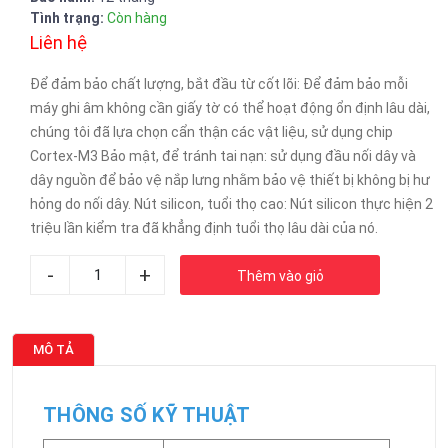
Tình trạng:
Còn hàng
Liên hệ
Để đảm bảo chất lượng, bắt đầu từ cốt lõi: Để đảm bảo mỗi
máy ghi âm không cần giấy tờ có thể hoạt động ổn định lâu dài,
chúng tôi đã lựa chọn cẩn thận các vật liệu, sử dụng chip
Cortex-M3 Bảo mật, để tránh tai nạn: sử dụng đầu nối dây và
dây nguồn để bảo vệ nắp lưng nhằm bảo vệ thiết bị không bị hư
hỏng do nối dây. Nút silicon, tuổi thọ cao: Nút silicon thực hiện 2
triệu lần kiểm tra đã khẳng định tuổi thọ lâu dài của nó.
-
+
Thêm vào giỏ
MÔ TẢ
THÔNG SỐ KỸ THUẬT