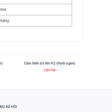
hina
tháng
n)
Cảm biến dò khí H2 (Hydrogen)
Cảm 
Liên hệ
NG XÃ HỘI