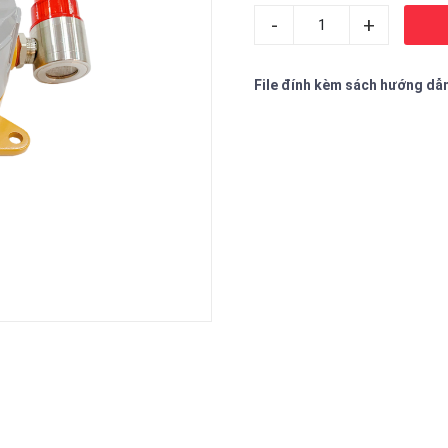
-
+
File đính kèm sách hướng dẫ