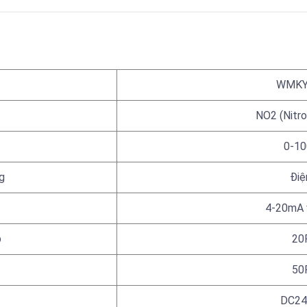
WMKY
NO2 (Nitro
0-1
g
Điệ
4-20mA 
p
20
50
DC2