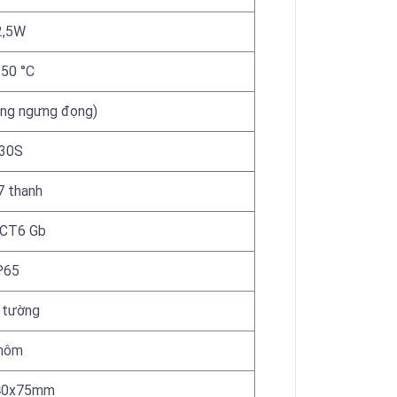
2,5W
-50 °C
ng ngưng đọng)
30S
7 thanh
ICT6 Gb
P65
 tường
hôm
40x75mm