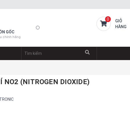
0
GIỎ
HÀNG
ỒN GỐC
u chính hãng
Í NO2 (NITROGEN DIOXIDE)
TRONIC