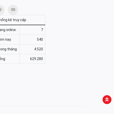
hống kê truy cập
ng online:
7
ôm nay:
540
rong tháng:
4.520
ổng:
629.280