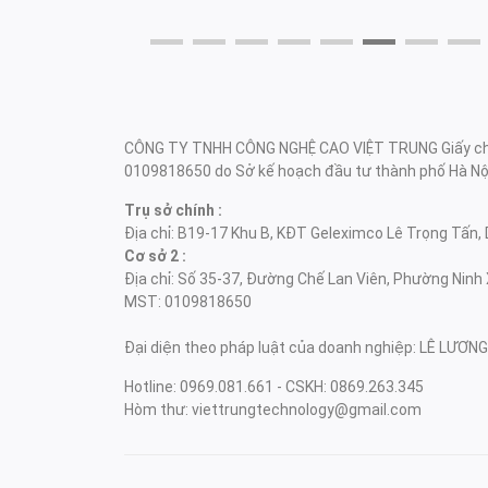
CÔNG TY TNHH CÔNG NGHỆ CAO VIỆT TRUNG Giấy chứ
0109818650 do Sở kế hoạch đầu tư thành phố Hà Nội
Trụ sở chính :
Địa chỉ: B19-17 Khu B, KĐT Geleximco Lê Trọng Tấn, 
Cơ sở 2 :
Địa chỉ: Số 35-37, Đường Chế Lan Viên, Phường Ninh 
MST: 0109818650
Đại diện theo pháp luật của doanh nghiệp: LÊ LƯƠ
Hotline: 0969.081.661 - CSKH: 0869.263.345
Hòm thư: viettrungtechnology@gmail.com