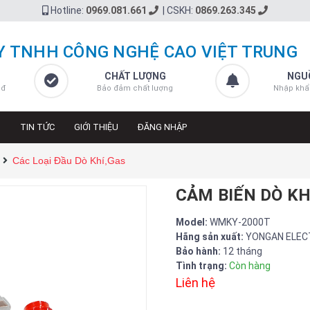
Hotline:
0969.081.661
|
CSKH:
0869.263.345
Y TNHH CÔNG NGHỆ CAO VIỆT TRUNG
CHẤT LƯỢNG
NGU
 đ
Bảo đảm chất lượng
Nhập khẩ
N
TIN TỨC
GIỚI THIỆU
ĐĂNG NHẬP
Các Loại Đầu Dò Khí,Gas
CẢM BIẾN DÒ KH
Model:
WMKY-2000T
Hãng sản xuất:
YONGAN ELEC
Bảo hành:
12 tháng
Tình trạng:
Còn hàng
Liên hệ