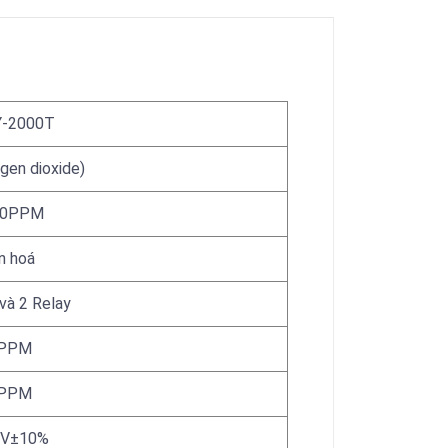
-2000T
gen dioxide)
00PPM
n hoá
và 2 Relay
PPM
PPM
4V±10%