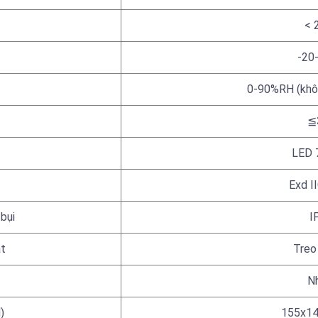
< 
-20
0-90%RH (khô
≦
LED 
Exd I
bụi
I
t
Treo
N
)
155x1