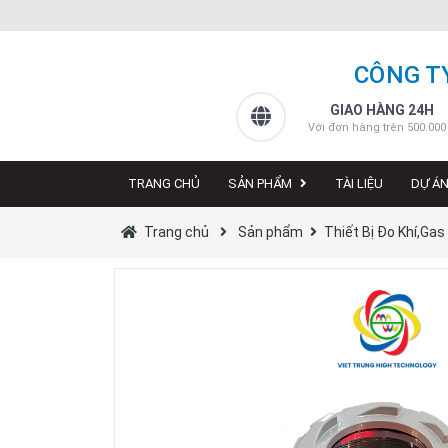
CÔNG T
GIAO HÀNG 24H
Với đơn hàng trên 500.000
TRANG CHỦ
SẢN PHẨM
TÀI LIỆU
DỰ Á
Trang chủ
Sản phẩm
Thiết Bị Đo Khí,Gas