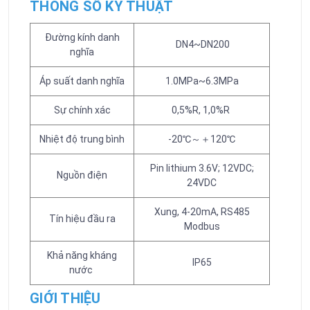
THÔNG SỐ KỸ THUẬT
Đường kính danh
DN4~DN200
nghĩa
Áp suất danh nghĩa
1.0MPa~6.3MPa
Sự chính xác
0,5%R, 1,0%R
Nhiệt độ trung bình
-20℃～＋120℃
Pin lithium 3.6V; 12VDC;
Nguồn điện
24VDC
Xung, 4-20mA, RS485
Tín hiệu đầu ra
Modbus
Khả năng kháng
IP65
nước
GIỚI THIỆU