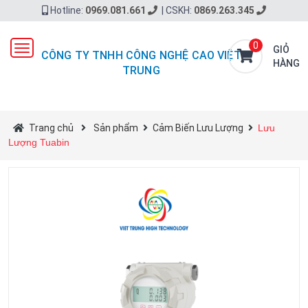
Hotline:
0969.081.661
|
CSKH:
0869.263.345
0
Toggle
GIỎ
CÔNG TY TNHH CÔNG NGHỆ CAO VIỆT
navigation
HÀNG
TRUNG
Trang chủ
Sản phẩm
Cảm Biến Lưu Lượng
Lưu
Lượng Tuabin