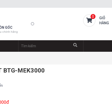
0
GIỎ
HÀNG
ỒN GỐC
u chính hãng
T BTG-MEK3000
ển
.000đ