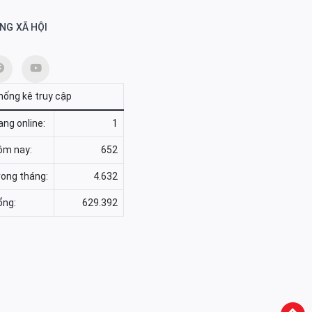
NG XÃ HỘI
hống kê truy cập
ng online:
1
ôm nay:
652
rong tháng:
4.632
ổng:
629.392