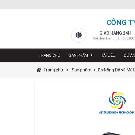
CÔNG T
GIAO HÀNG 24H
Với đơn hàng trên 500.000
TRANG CHỦ
SẢN PHẨM
TÀI LIỆU
DỰ Á
Trang chủ
Sản phẩm
Đo Nồng Độ và Mật