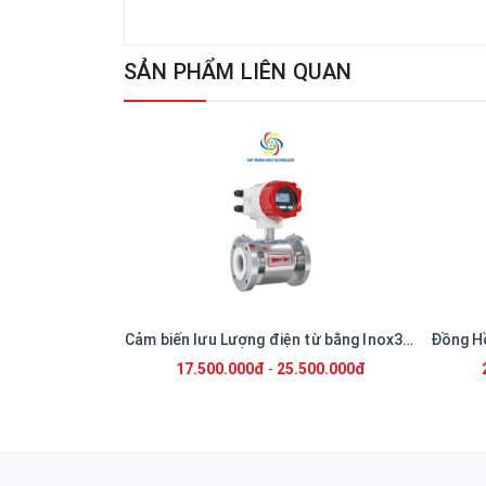
SẢN PHẨM LIÊN QUAN
Cảm biến lưu Lượng điện từ bằng Inox316L
Đồng Hồ Votex Đo Lưu Lượng Hơi Nóng,dầu nóng, Khí , Gas, Nước (tấn/h)
.500.000đ
20.600.000đ
-
27.700.000đ