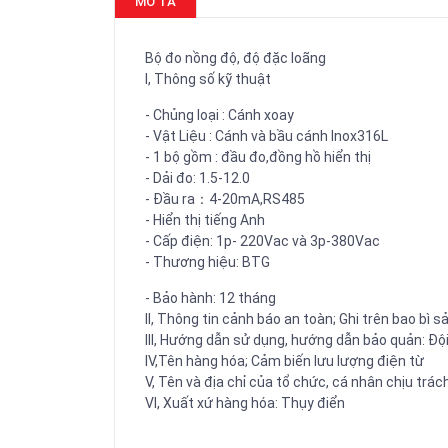
MÔ TẢ
Bộ đo nồng độ, độ đặc loãng
I, Thông số kỹ thuật
- Chủng loại : Cánh xoay
- Vật Liệu : Cánh và bầu cánh Inox316L
- 1 bộ gồm : đầu đo,đồng hồ hiển thị
- Dải đo: 1.5-12.0
- Đầu ra：4-20mA,RS485
- Hiển thị tiếng Anh
- Cấp điện: 1p- 220Vac và 3p-380Vac
- Thương hiệu: BTG
- Bảo hành: 12 tháng
II, Thông tin cảnh báo an toàn; Ghi trên bao bì 
III, Hướng dẫn sử dụng, hướng dẫn bảo quản: Độ
IV,Tên hàng hóa; Cảm biến lưu lượng điện từ
V, Tên và địa chỉ của tổ chức, cá nhân chịu 
VI, Xuất xứ hàng hóa: Thụy điển