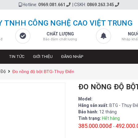
Hotline:
0969.081.661
|
CSKH:
0869.263.345
Y TNHH CÔNG NGHỆ CAO VIỆT TRUNG
CHẤT LƯỢNG
NGU
 đ
Bảo đảm chất lượng
Nhập khẩ
N
TIN TỨC
GIỚI THIỆU
ĐĂNG NHẬP
 Độ
Đo nồng độ bột BTG-Thụy Điển
ĐO NỒNG ĐỘ BỘ
Model:
Hãng sản xuất:
BTG - Thụy Đi
Bảo hành:
12 tháng
Tình trạng:
Hết hàng
385.000.000đ
492.000
-