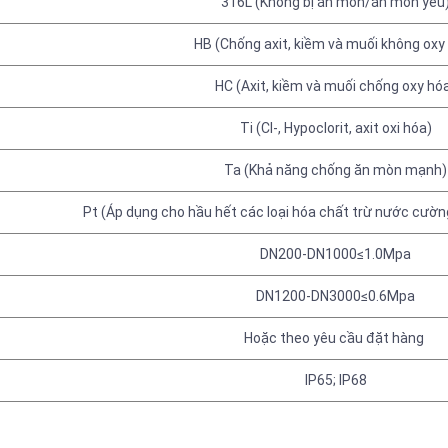
316L (Không bị ăn mòn/ăn mòn yếu
HB (Chống axit, kiềm và muối không oxy
HC (Axit, kiềm và muối chống oxy hó
Ti (Cl-, Hypoclorit, axit oxi hóa)
Ta (Khả năng chống ăn mòn mạnh)
Pt (Áp dụng cho hầu hết các loại hóa chất trừ nước cườ
DN200-DN1000≤1.0Mpa
DN1200-DN3000≤0.6Mpa
Hoặc theo yêu cầu đặt hàng
IP65; IP68