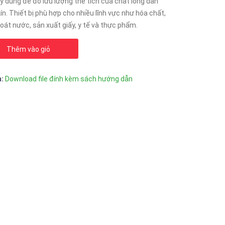
y dùng để đo lưu lượng thể tích của chất lỏng dẫn
n. Thiết bị phù hợp cho nhiều lĩnh vực như hóa chất,
hoát nước, sản xuất giấy, y tế và thực phẩm.
Thêm vào giỏ
n:
Download file đính kèm sách hướng dẫn