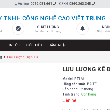
Hotline:
0969.081.661
|
CSKH:
0869.263.345
Y TNHH CÔNG NGHỆ CAO VIỆT TRUNG
CHẤT LƯỢNG
NGU
 đ
Bảo đảm chất lượng
Nhập khẩ
N
TIN TỨC
GIỚI THIỆU
ĐĂNG NHẬP
ng
Lưu Lượng Điện Từ
LƯU LƯỢNG KẾ Đ
Model:
BTLM
Hãng sản xuất:
BAITE
Bảo hành:
12 tháng
Tình trạng:
Còn hàng
Liên hệ