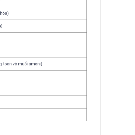
)
 hóa)
a)
ng toan và muối amoni)