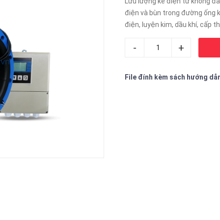
Lưu lượng kế điện từ không đầ
điện và bùn trong đường ống kí
điện, luyện kim, dầu khí, cấp t
-
+
File đính kèm sách hướng dẫ