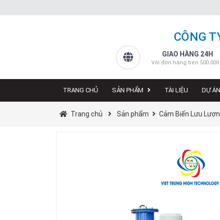
CÔNG T
GIAO HÀNG 24H
Với đơn hàng trên 500.000
TRANG CHỦ
SẢN PHẨM
TÀI LIỆU
DỰ Á
Trang chủ
Sản phẩm
Cảm Biến Lưu Lượ