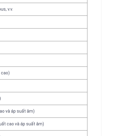
s, v.v.
 cao)
)
ao và áp suất âm)
uất cao và áp suất âm)