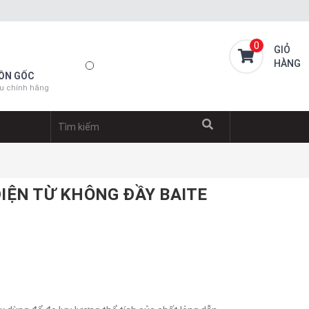
0
GIỎ
HÀNG
ỒN GỐC
u chính hãng
IỆN TỪ KHÔNG ĐẦY BAITE