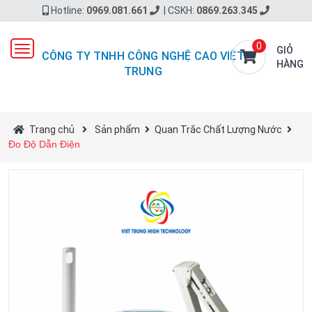
Hotline:
0969.081.661
|
CSKH:
0869.263.345
0
Toggle
GIỎ
CÔNG TY TNHH CÔNG NGHỆ CAO VIỆT
navigation
HÀNG
TRUNG
Trang chủ
Sản phẩm
Quan Trắc Chất Lượng Nước
Đo Độ Dẫn Điện