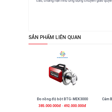
cao, chẳng hạn như ứng dụng chuyển giao quyền
SẢN PHẨM LIÊN QUAN
G-MEK2500
Đo nồng độ bột BTG-MEK3000
Cảm B
0đ
385.000.000đ
-
492.000.000đ