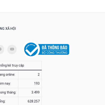
NG XÃ HỘI
hống kê truy cập
ng online:
2
ôm nay:
193
rong tháng:
3.499
ổng:
628.257