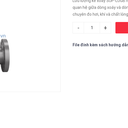
Lưu lượng kế xoáy SUP-LUGB ho
quan hệ giữa dòng xoáy và dòn
chuyên đo hơi, khí và chất lỏn
-
+
File đính kèm sách hướng dẫ