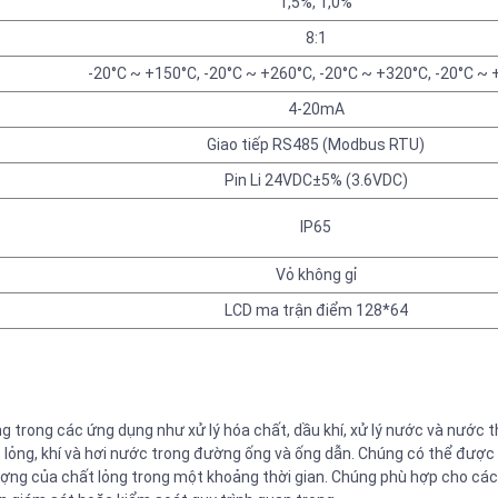
1,5%, 1,0%
8:1
-20°C ~ +150°C, -20°C ~ +260°C, -20°C ~ +320°C, -20°C ~
4-20mA
Giao tiếp RS485 (Modbus RTU)
Pin Li 24VDC±5% (3.6VDC)
IP65
Vỏ không gỉ
LCD ma trận điểm 128*64
 trong các ứng dụng như xử lý hóa chất, dầu khí, xử lý nước và nước t
lỏng, khí và hơi nước trong đường ống và ống dẫn. Chúng có thể được 
lượng của chất lỏng trong một khoảng thời gian. Chúng phù hợp cho các