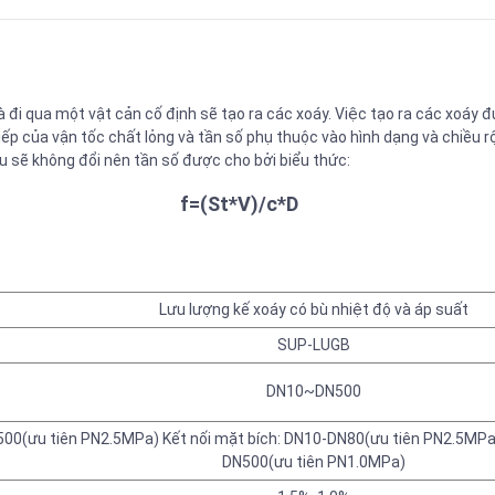
à đi qua một vật cản cố định sẽ tạo ra các xoáy. Việc tạo ra các xoáy 
ếp của vận tốc chất lỏng và tần số phụ thuộc vào hình dạng và chiều rộ
ều sẽ không đổi nên tần số được cho bởi biểu thức:
f=(St*V)/c*D
Lưu lượng kế xoáy có bù nhiệt độ và áp suất
SUP-LUGB
DN10~DN500
N500(ưu tiên PN2.5MPa) Kết nối mặt bích: DN10-DN80(ưu tiên PN2.5M
DN500(ưu tiên PN1.0MPa)