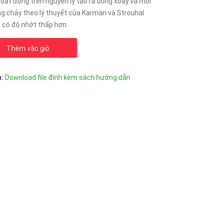
ạt động trên nguyên lý tạo ra dòng xoáy và mối
g chảy theo lý thuyết của Karman và Strouhal
g có độ nhớt thấp hơn.
Thêm vào giỏ
n:
Download file đính kèm sách hướng dẫn