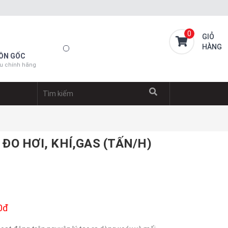
0
GIỎ
HÀNG
ỒN GỐC
u chính hãng
ĐO HƠI, KHÍ,GAS (TẤN/H)
0đ