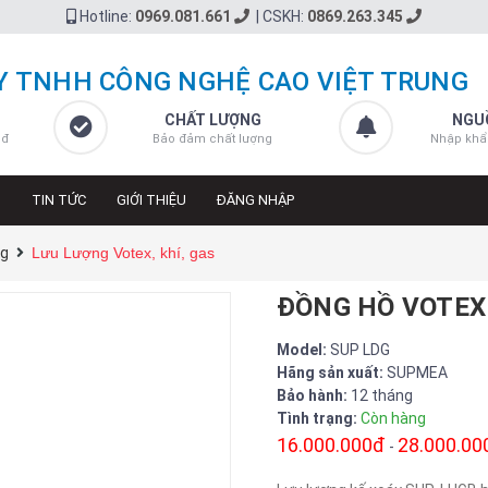
Hotline:
0969.081.661
|
CSKH:
0869.263.345
Y TNHH CÔNG NGHỆ CAO VIỆT TRUNG
CHẤT LƯỢNG
NGU
 đ
Bảo đảm chất lượng
Nhập khẩ
N
TIN TỨC
GIỚI THIỆU
ĐĂNG NHẬP
ng
Lưu Lượng Votex, khí, gas
ĐỒNG HỒ VOTEX 
Model:
SUP LDG
Hãng sản xuất:
SUPMEA
Bảo hành:
12 tháng
Tình trạng:
Còn hàng
16.000.000đ
28.000.00
-