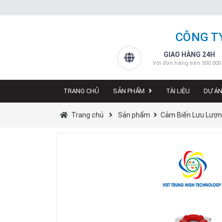
CÔNG T
GIAO HÀNG 24H
Với đơn hàng trên 500.000
TRANG CHỦ
SẢN PHẨM
TÀI LIỆU
DỰ Á
Trang chủ
Sản phẩm
Cảm Biến Lưu Lượ