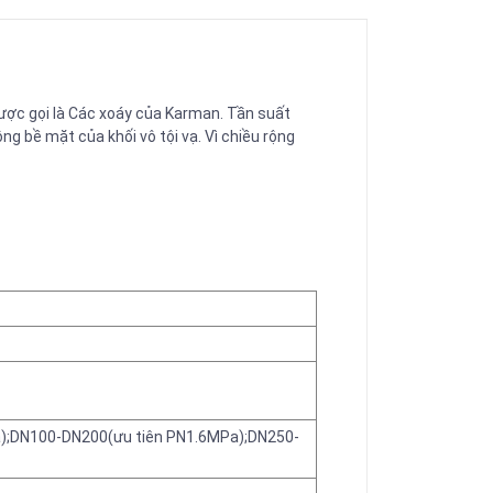
được gọi là Các xoáy của Karman. Tần suất
ng bề mặt của khối vô tội vạ. Vì chiều rộng
Pa);DN100-DN200(ưu tiên PN1.6MPa);DN250-