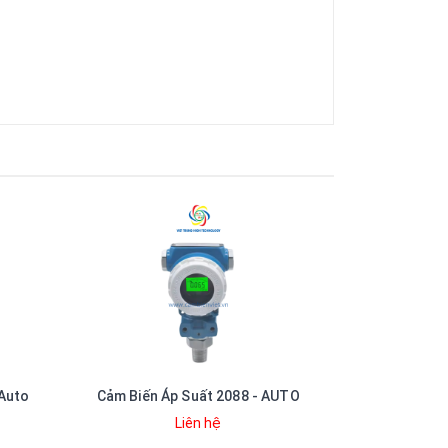
 Auto
Cảm Biến Áp Suất 2088 - AUTO
Đồng hồ Votex
Liên hệ
18.500.